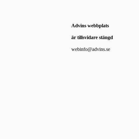
Advins webbplats
är tillsvidare stängd
webinfo@advins.se